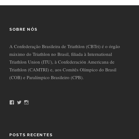
SOBRE NÓS
A Confederação Brasileira de Triathlon (CBTri) é o órgão
máximo do Triathlon no Brasil, filiada à International
Triathlon Union (ITU), à Confederación Americana de
Triathlon (CAMTRI) e, aos Comitês Olímpico do Brasil
(COB) e Paralímpico Brasileiro (CPB).
F
T
I
a
w
n
c
i
s
e
t
t
b
t
a
o
e
g
o
r
r
POSTS RECENTES
k
a