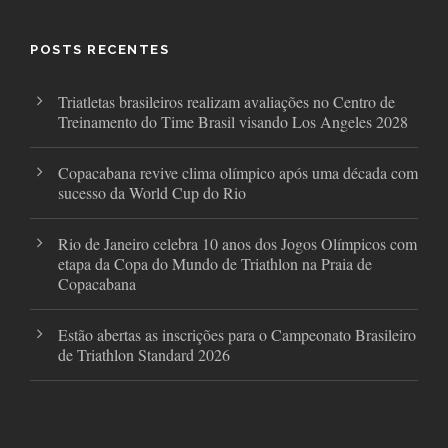
b
t
a
o
e
g
o
r
r
POSTS RECENTES
k
a
m
Triatletas brasileiros realizam avaliações no Centro de
Treinamento do Time Brasil visando Los Angeles 2028
Copacabana revive clima olímpico após uma década com
sucesso da World Cup do Rio
Rio de Janeiro celebra 10 anos dos Jogos Olímpicos com
etapa da Copa do Mundo de Triathlon na Praia de
Copacabana
Estão abertas as inscrições para o Campeonato Brasileiro
de Triathlon Standard 2026