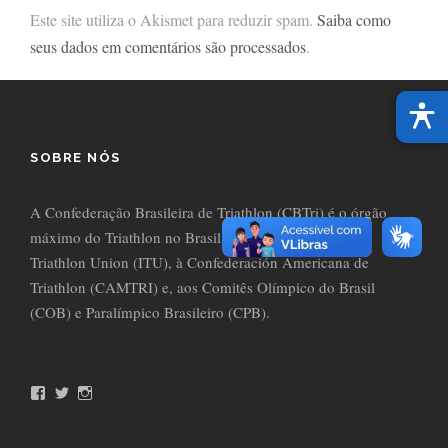
Este site utiliza o Akismet para reduzir spam.
Saiba como
seus dados em comentários são processados
.
SOBRE NÓS
A Confederação Brasileira de Triathlon (CBTri) é o órgão
máximo do Triathlon no Brasil, filiada à International
Triathlon Union (ITU), à Confederación Americana de
Triathlon (CAMTRI) e, aos Comitês Olímpico do Brasil
(COB) e Paralímpico Brasileiro (CPB).
F
T
I
a
w
n
c
i
s
e
t
t