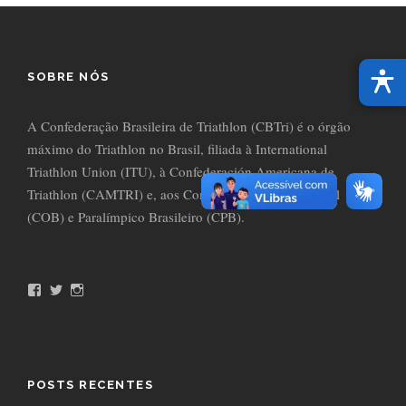
SOBRE NÓS
A Confederação Brasileira de Triathlon (CBTri) é o órgão
máximo do Triathlon no Brasil, filiada à International
Triathlon Union (ITU), à Confederación Americana de
Triathlon (CAMTRI) e, aos Comitês Olímpico do Brasil
(COB) e Paralímpico Brasileiro (CPB).
F
T
I
a
w
n
c
i
s
e
t
t
b
t
a
o
e
g
o
r
r
POSTS RECENTES
k
a
m