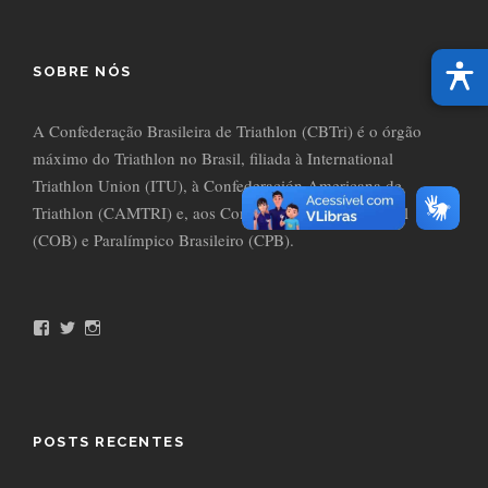
SOBRE NÓS
A Confederação Brasileira de Triathlon (CBTri) é o órgão
máximo do Triathlon no Brasil, filiada à International
Triathlon Union (ITU), à Confederación Americana de
Triathlon (CAMTRI) e, aos Comitês Olímpico do Brasil
(COB) e Paralímpico Brasileiro (CPB).
F
T
I
a
w
n
c
i
s
e
t
t
b
t
a
o
e
g
o
r
r
POSTS RECENTES
k
a
m