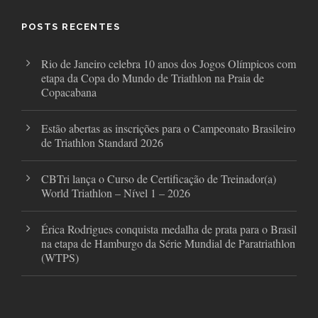
o
e
g
o
r
r
POSTS RECENTES
k
a
m
Rio de Janeiro celebra 10 anos dos Jogos Olímpicos com
etapa da Copa do Mundo de Triathlon na Praia de
Copacabana
Estão abertas as inscrições para o Campeonato Brasileiro
de Triathlon Standard 2026
CBTri lança o Curso de Certificação de Treinador(a)
World Triathlon – Nível 1 – 2026
Érica Rodrigues conquista medalha de prata para o Brasil
na etapa de Hamburgo da Série Mundial de Paratriathlon
(WTPS)