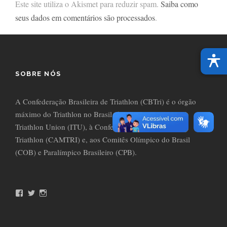
Este site utiliza o Akismet para reduzir spam.
Saiba como
seus dados em comentários são processados
.
SOBRE NÓS
A Confederação Brasileira de Triathlon (CBTri) é o órgão
máximo do Triathlon no Brasil, filiada à International
Triathlon Union (ITU), à Confederación Americana de
Triathlon (CAMTRI) e, aos Comitês Olímpico do Brasil
(COB) e Paralímpico Brasileiro (CPB).
F
T
I
a
w
n
c
i
s
e
t
t
b
t
a