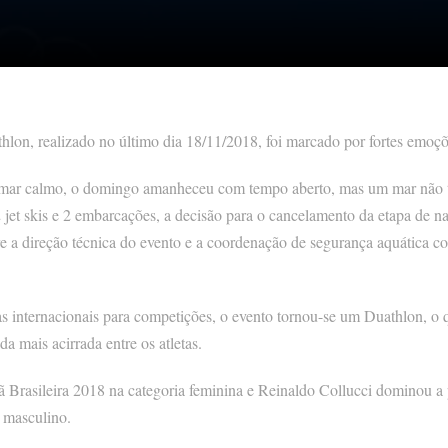
hlon, realizado no último dia 18/11/2018, foi marcado por fortes emoçõ
mar calmo, o domingo amanheceu com tempo aberto, mas um mar não 
et skis e 2 embarcações, a decisão para o cancelamento da etapa de nat
re a direção técnica do evento e a coordenação de segurança aquática c
s internacionais para competições, o evento tornou-se um Duathlon, o q
a mais acirrada entre os atletas.
Brasileira 2018 na categoria feminina e Reinaldo Collucci dominou a 
 masculino.