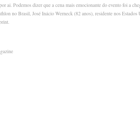
or ai. Podemos dizer que a cena mais emocionante do evento foi a che
athlon no Brasil, José Inácio Werneck (82 anos), residente nos Estados 
rint.
agazine