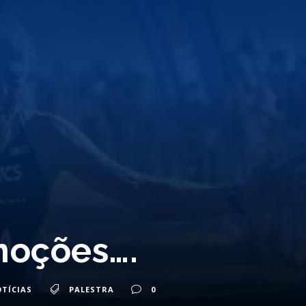
moções….
TÍCIAS
PALESTRA
0