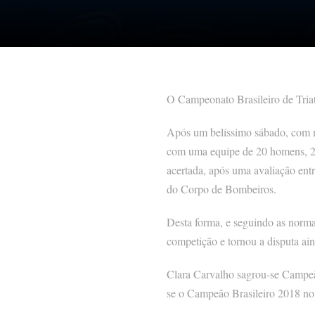
O Campeonato Brasileiro de Triat
Após um belíssimo sábado, com 
com uma equipe de 20 homens, 2 j
acertada, após uma avaliação ent
do Corpo de Bombeiros.
Desta forma, e seguindo as norma
competição e tornou a disputa aind
Clara Carvalho sagrou-se Campeã 
se o Campeão Brasileiro 2018 no