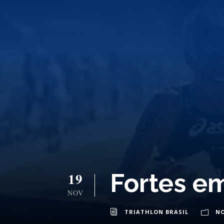
Fortes e
19
NOV
TRIATHLON BRASIL
NO