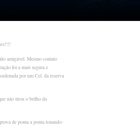
es!!!!
tão amigável. Mesmo contato
ação foi a mais segura e
oordenada por um Cel. da reserva
ue não tirou o brilho da
prova de ponta a ponta tonando-