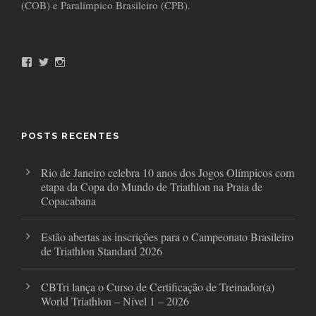
(COB) e Paralímpico Brasileiro (CPB).
F
T
I
a
w
n
c
i
s
e
t
t
b
t
a
o
e
g
o
r
r
POSTS RECENTES
k
a
m
Rio de Janeiro celebra 10 anos dos Jogos Olímpicos com
etapa da Copa do Mundo de Triathlon na Praia de
Copacabana
Estão abertas as inscrições para o Campeonato Brasileiro
de Triathlon Standard 2026
CBTri lança o Curso de Certificação de Treinador(a)
World Triathlon – Nível 1 – 2026