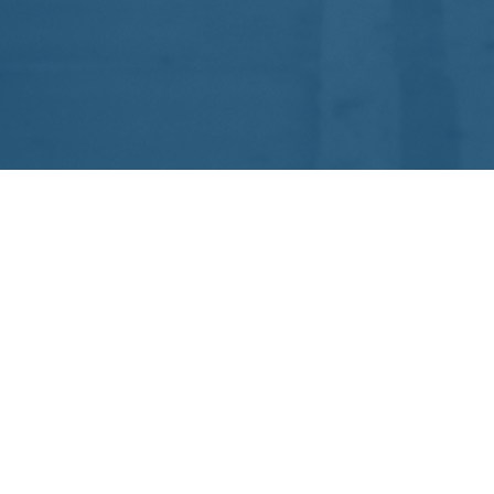
SOBRE NÓS
A Confederação Brasileira de Triathlon (CBTri) é o órgão
máximo do Triathlon no Brasil, filiada à International
Triathlon Union (ITU), à Confederación Americana de
Triathlon (CAMTRI) e, aos Comitês Olímpico do Brasil
(COB) e Paralímpico Brasileiro (CPB).