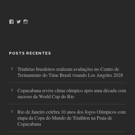
F
T
I
a
w
n
c
i
s
e
t
t
b
t
a
o
e
g
o
r
r
POSTS RECENTES
k
a
m
Triatletas brasileiros realizam avaliações no Centro de
Treinamento do Time Brasil visando Los Angeles 2028
Copacabana revive clima olímpico após uma década com
sucesso da World Cup do Rio
Rio de Janeiro celebra 10 anos dos Jogos Olímpicos com
etapa da Copa do Mundo de Triathlon na Praia de
Copacabana