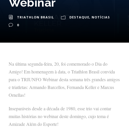
Webinar
TRIATHLON BRASIL
DESTAQUE
,
NOTÍCIAS
0
Na última segunda-feira, 20, foi comemorado o Dia do
Amigo! Em homenagem à data, o Triathlon Brasil convida
para o TRIUNFO Webinar desta semana três grandes amigos
e triatletas: Armando Barcellos, Fernanda Keller e Marcus
Ornellas!
Inseparáveis desde a década de 1980, esse trio vai contar
muitas histórias no webinar deste domingo, cujo tema é
Amizade Além do Esporte!