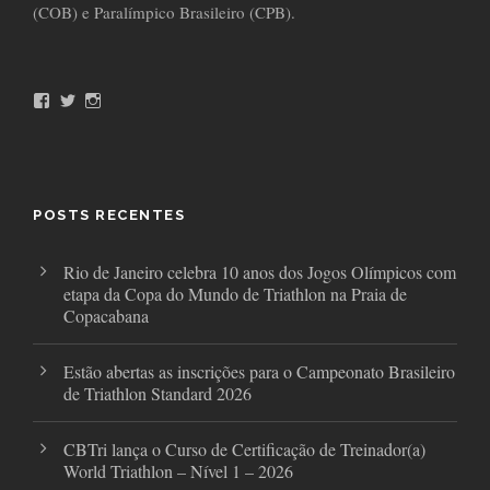
(COB) e Paralímpico Brasileiro (CPB).
F
T
I
a
w
n
c
i
s
e
t
t
b
t
a
o
e
g
o
r
r
POSTS RECENTES
k
a
m
Rio de Janeiro celebra 10 anos dos Jogos Olímpicos com
etapa da Copa do Mundo de Triathlon na Praia de
Copacabana
Estão abertas as inscrições para o Campeonato Brasileiro
de Triathlon Standard 2026
CBTri lança o Curso de Certificação de Treinador(a)
World Triathlon – Nível 1 – 2026