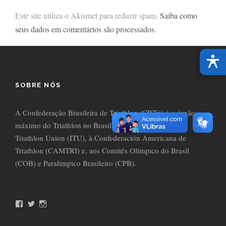
Este site utiliza o Akismet para reduzir spam.
Saiba como
seus dados em comentários são processados
.
SOBRE NÓS
A Confederação Brasileira de Triathlon (CBTri) é o órgão
máximo do Triathlon no Brasil, filiada à International
Triathlon Union (ITU), à Confederación Americana de
Triathlon (CAMTRI) e, aos Comitês Olímpico do Brasil
(COB) e Paralímpico Brasileiro (CPB).
F
T
I
a
w
n
c
i
s