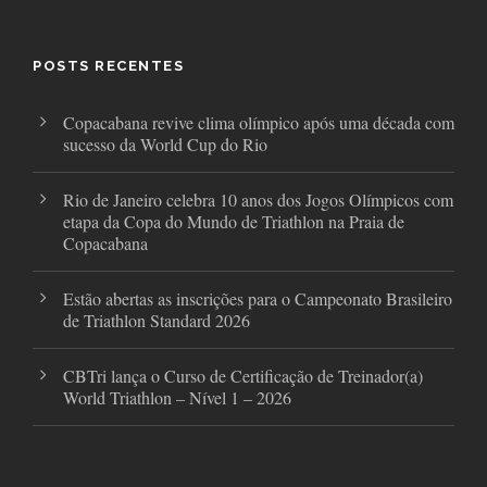
e
t
t
b
t
a
o
e
g
o
r
r
POSTS RECENTES
k
a
m
Copacabana revive clima olímpico após uma década com
sucesso da World Cup do Rio
Rio de Janeiro celebra 10 anos dos Jogos Olímpicos com
etapa da Copa do Mundo de Triathlon na Praia de
Copacabana
Estão abertas as inscrições para o Campeonato Brasileiro
de Triathlon Standard 2026
CBTri lança o Curso de Certificação de Treinador(a)
World Triathlon – Nível 1 – 2026