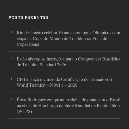
e
t
t
b
t
a
o
e
g
o
r
r
POSTS RECENTES
k
a
m
Rio de Janeiro celebra 10 anos dos Jogos Olímpicos com
etapa da Copa do Mundo de Triathlon na Praia de
Copacabana
Estão abertas as inscrições para o Campeonato Brasileiro
de Triathlon Standard 2026
CBTri lança o Curso de Certificação de Treinador(a)
World Triathlon – Nível 1 – 2026
Érica Rodrigues conquista medalha de prata para o Brasil
na etapa de Hamburgo da Série Mundial de Paratriathlon
(WTPS)