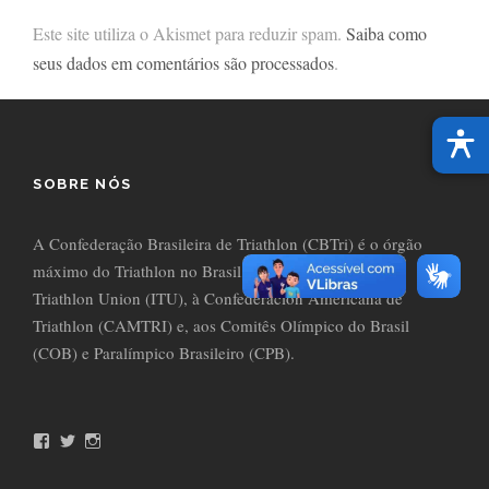
Este site utiliza o Akismet para reduzir spam.
Saiba como
seus dados em comentários são processados
.
SOBRE NÓS
A Confederação Brasileira de Triathlon (CBTri) é o órgão
máximo do Triathlon no Brasil, filiada à International
Triathlon Union (ITU), à Confederación Americana de
Triathlon (CAMTRI) e, aos Comitês Olímpico do Brasil
(COB) e Paralímpico Brasileiro (CPB).
F
T
I
a
w
n
c
i
s