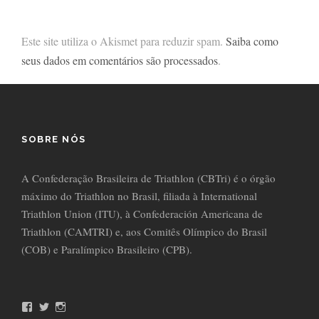
Este site utiliza o Akismet para reduzir spam.
Saiba como
seus dados em comentários são processados
.
SOBRE NÓS
A Confederação Brasileira de Triathlon (CBTri) é o órgão
máximo do Triathlon no Brasil, filiada à International
Triathlon Union (ITU), à Confederación Americana de
Triathlon (CAMTRI) e, aos Comitês Olímpico do Brasil
(COB) e Paralímpico Brasileiro (CPB).
F
T
I
a
w
n