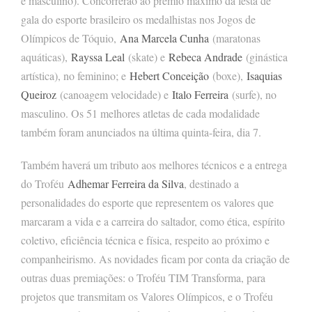
e masculino). Concorrerão ao prêmio máximo da festa de
gala do esporte brasileiro os medalhistas nos Jogos de
Olímpicos de Tóquio,
Ana Marcela Cunha
(maratonas
aquáticas),
Rayssa Leal
(skate) e
Rebeca Andrade
(ginástica
artística), no feminino; e
Hebert Conceição
(boxe),
Isaquias
Queiroz
(canoagem velocidade) e
Italo Ferreira
(surfe), no
masculino. Os 51 melhores atletas de cada modalidade
também foram anunciados na última quinta-feira, dia 7.
Também haverá um tributo aos melhores técnicos e a entrega
do Troféu
Adhemar Ferreira da Silva
, destinado a
personalidades do esporte que representem os valores que
marcaram a vida e a carreira do saltador, como ética, espírito
coletivo, eficiência técnica e física, respeito ao próximo e
companheirismo. As novidades ficam por conta da criação de
outras duas premiações: o Troféu TIM Transforma, para
projetos que transmitam os Valores Olímpicos, e o Troféu