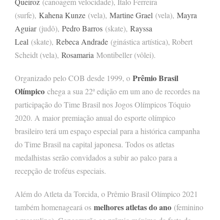
Queiroz
(canoagem velocidade), Ítalo Ferreira
(surfe),
Kahena Kunze
(vela),
Martine Grael
(vela),
Mayra
Aguiar
(judô),
Pedro Barros
(skate),
Rayssa
Leal
(skate),
Rebeca Andrade
(ginástica artística), Robert
Scheidt (vela),
Rosamaria
Montibeller (vôlei).
Prêmio Brasil
Organizado pelo COB desde 1999, o
Olímpico
chega a sua 22ª edição em um ano de recordes na
participação do Time Brasil nos Jogos Olímpicos Tóquio
2020. A maior premiação anual do esporte olímpico
brasileiro terá um espaço especial para a histórica campanha
do Time Brasil na capital japonesa. Todos os atletas
medalhistas serão convidados a subir ao palco para a
recepção de troféus especiais.
Além do Atleta da Torcida, o Prêmio Brasil Olímpico 2021
melhores atletas do ano
também homenageará os
(feminino