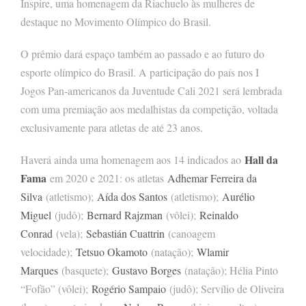
Inspire, uma homenagem da Riachuelo às mulheres de
destaque no Movimento Olímpico do Brasil.
O prêmio dará espaço também ao passado e ao futuro do
esporte olímpico do Brasil. A participação do país nos I
Jogos Pan-americanos da Juventude Cali 2021 será lembrada
com uma premiação aos medalhistas da competição, voltada
exclusivamente para atletas de até 23 anos.
Hall da
Haverá ainda uma homenagem aos 14 indicados ao
Fama
em 2020 e 2021: os atletas
Adhemar Ferreira da
Silva
(atletismo);
Aída dos Santos
(atletismo);
Aurélio
Miguel
(judô);
Bernard Rajzman
(vôlei);
Reinaldo
Conrad
(vela);
Sebastián Cuattrin
(canoagem
velocidade);
Tetsuo Okamoto
(natação);
Wlamir
Marques
(basquete);
Gustavo Borges
(natação); Hélia Pinto
“Fofão” (vôlei);
Rogério Sampaio
(judô); Servílio de Oliveira