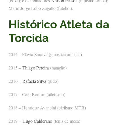
(boxe); e os treinadores
Nelson Pessoa
(hipismo saltos);
Mário Jorge Lobo Zagallo (futebol).
Histórico Atleta da
Torcida
2014 – Flávia Saraiva (ginástica artística)
2015 –
Thiago Pereira
(natação)
2016 –
Rafaela Silva
(judô)
2017 – Caio Bonfim (atletismo)
2018 – Henrique Avancini (ciclismo MTB)
2019 –
Hugo Calderano
(tênis de mesa)