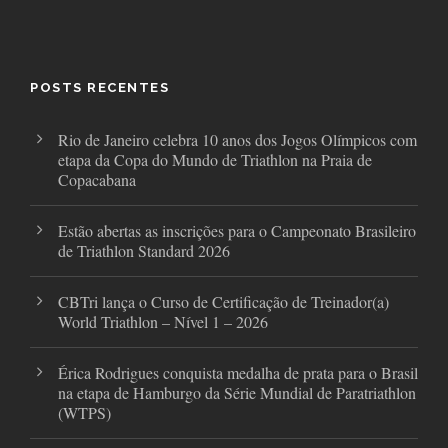
c
i
s
e
t
t
b
t
a
o
e
g
o
r
r
POSTS RECENTES
k
a
m
Rio de Janeiro celebra 10 anos dos Jogos Olímpicos com
etapa da Copa do Mundo de Triathlon na Praia de
Copacabana
Estão abertas as inscrições para o Campeonato Brasileiro
de Triathlon Standard 2026
CBTri lança o Curso de Certificação de Treinador(a)
World Triathlon – Nível 1 – 2026
Érica Rodrigues conquista medalha de prata para o Brasil
na etapa de Hamburgo da Série Mundial de Paratriathlon
(WTPS)