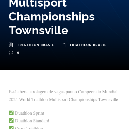
Multisport
Championships
Townsville
TRIATHLON BRASIL
TRIATHLON BRASIL
0
Está aberta a rolagem de vagas para o Campeonato Mundial
2024 World Triathlon Multisport Championships Townsville
Duathlon Sprint
Duathlon Standard
Cross Triathlon