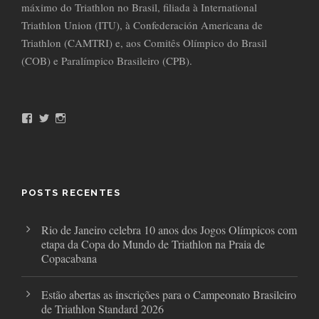
máximo do Triathlon no Brasil, filiada à International
Triathlon Union (ITU), à Confederación Americana de
Triathlon (CAMTRI) e, aos Comitês Olímpico do Brasil
(COB) e Paralímpico Brasileiro (CPB).
F
T
I
a
w
n
c
i
s
e
t
t
b
t
a
o
e
g
o
r
r
POSTS RECENTES
k
a
m
Rio de Janeiro celebra 10 anos dos Jogos Olímpicos com
etapa da Copa do Mundo de Triathlon na Praia de
Copacabana
Estão abertas as inscrições para o Campeonato Brasileiro
de Triathlon Standard 2026