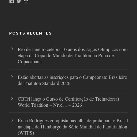
F
T
I
a
w
n
c
i
s
e
t
t
b
t
a
o
e
g
o
r
r
POSTS RECENTES
k
a
m
Rio de Janeiro celebra 10 anos dos Jogos Olímpicos com
etapa da Copa do Mundo de Triathlon na Praia de
Copacabana
Estão abertas as inscrições para o Campeonato Brasileiro
de Triathlon Standard 2026
CBTri lança o Curso de Certificação de Treinador(a)
World Triathlon – Nível 1 – 2026
Érica Rodrigues conquista medalha de prata para o Brasil
na etapa de Hamburgo da Série Mundial de Paratriathlon
(WTPS)