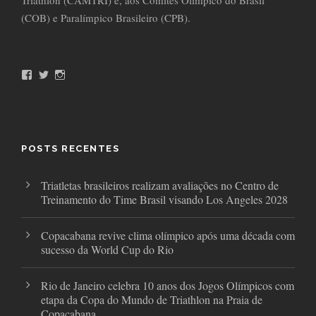
Triathlon (CAMTRI) e, aos Comitês Olímpico do Brasil
(COB) e Paralímpico Brasileiro (CPB).
F
T
I
a
w
n
c
i
s
e
t
t
b
t
a
o
e
g
o
r
r
POSTS RECENTES
k
a
m
Triatletas brasileiros realizam avaliações no Centro de
Treinamento do Time Brasil visando Los Angeles 2028
Copacabana revive clima olímpico após uma década com
sucesso da World Cup do Rio
Rio de Janeiro celebra 10 anos dos Jogos Olímpicos com
etapa da Copa do Mundo de Triathlon na Praia de
Copacabana