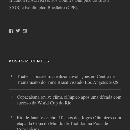
Triathlon (CAMTRI) e, aos Comitês Olímpico do Brasil
(COB) e Paralímpico Brasileiro (CPB).
F
T
I
a
w
n
c
i
s
e
t
t
b
t
a
o
e
g
o
r
r
POSTS RECENTES
k
a
m
Triatletas brasileiros realizam avaliações no Centro de
Treinamento do Time Brasil visando Los Angeles 2028
Copacabana revive clima olímpico após uma década com
sucesso da World Cup do Rio
Rio de Janeiro celebra 10 anos dos Jogos Olímpicos com
etapa da Copa do Mundo de Triathlon na Praia de
Copacabana