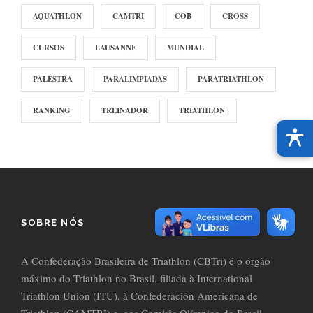
AQUATHLON
CAMTRI
COB
CROSS
CURSOS
LAUSANNE
MUNDIAL
PALESTRA
PARALIMPIADAS
PARATRIATHLON
RANKING
TREINADOR
TRIATHLON
SOBRE NÓS
A Confederação Brasileira de Triathlon (CBTri) é o órgão
máximo do Triathlon no Brasil, filiada à International
Triathlon Union (ITU), à Confederación Americana de