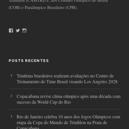
Triathlon (CAMTRI) e, aos Comitês Olímpico do Brasil
(COB) e Paralímpico Brasileiro (CPB).
F
T
I
a
w
n
c
i
s
e
t
t
b
t
a
o
e
g
o
r
r
POSTS RECENTES
k
a
m
Triatletas brasileiros realizam avaliações no Centro de
Treinamento do Time Brasil visando Los Angeles 2028
Copacabana revive clima olímpico após uma década com
sucesso da World Cup do Rio
Rio de Janeiro celebra 10 anos dos Jogos Olímpicos com
etapa da Copa do Mundo de Triathlon na Praia de
Copacabana