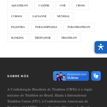
AQUATHLON
CAMTRI
COB
CROSS
CURSOS
LAUSANNE
MUNDIAL
PALESTRA
PARALIMPIADAS
PARATRIATHLON
RANKING
TREINADOR
TRIATHLON
SOBRE NÓS
A Confederação Brasileira de Triathlon (CBTri) é o órgão
máximo do Triathlon no Brasil, filiada à International
Triathlon Union (ITU), à Confederación Americana de