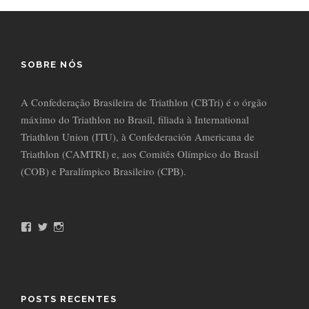
SOBRE NÓS
A Confederação Brasileira de Triathlon (CBTri) é o órgão
máximo do Triathlon no Brasil, filiada à International
Triathlon Union (ITU), à Confederación Americana de
Triathlon (CAMTRI) e, aos Comitês Olímpico do Brasil
(COB) e Paralímpico Brasileiro (CPB).
F
T
I
a
w
n
c
i
s
e
t
t
b
t
a
o
e
g
o
r
r
POSTS RECENTES
k
a