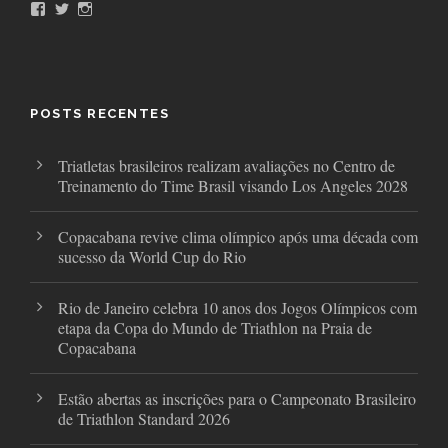
F
T
I
a
w
n
c
i
s
e
t
t
b
t
a
o
e
g
o
r
r
POSTS RECENTES
k
a
m
Triatletas brasileiros realizam avaliações no Centro de
Treinamento do Time Brasil visando Los Angeles 2028
Copacabana revive clima olímpico após uma década com
sucesso da World Cup do Rio
Rio de Janeiro celebra 10 anos dos Jogos Olímpicos com
etapa da Copa do Mundo de Triathlon na Praia de
Copacabana
Estão abertas as inscrições para o Campeonato Brasileiro
de Triathlon Standard 2026