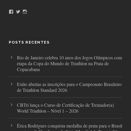
F
T
I
a
w
n
c
i
s
e
t
t
b
t
a
o
e
g
o
r
r
POSTS RECENTES
k
a
m
Rio de Janeiro celebra 10 anos dos Jogos Olímpicos com
etapa da Copa do Mundo de Triathlon na Praia de
Copacabana
Estão abertas as inscrições para o Campeonato Brasileiro
de Triathlon Standard 2026
CBTri lança o Curso de Certificação de Treinador(a)
World Triathlon – Nível 1 – 2026
Érica Rodrigues conquista medalha de prata para o Brasil