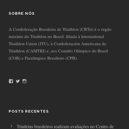
SOBRE NÓS
A Confederação Brasileira de Triathlon (CBTri) é o órgão
máximo do Triathlon no Brasil, filiada à International
Triathlon Union (ITU), à Confederación Americana de
Triathlon (CAMTRI) e, aos Comitês Olímpico do Brasil
(COB) e Paralímpico Brasileiro (CPB).
F
T
I
a
w
n
c
i
s
e
t
t
b
t
a
o
e
g
o
r
r
POSTS RECENTES
k
a
m
Triatletas brasileiros realizam avaliações no Centro de