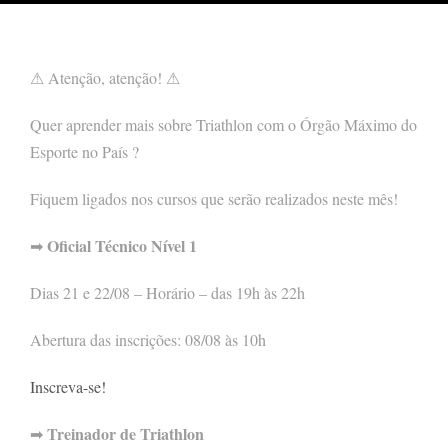
⚠ Atenção, atenção! ⚠
Quer aprender mais sobre Triathlon com o Órgão Máximo do
Esporte no País ?
Fiquem ligados nos cursos que serão realizados neste mês!
Oficial Técnico Nível 1
➡
Dias 21 e 22/08 – Horário – das 19h às 22h
Abertura das inscrições: 08/08 às 10h
Inscreva-se!
Treinador de Triathlon
➡