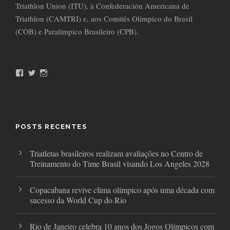
Triathlon Union (ITU), à Confederación Americana de
Triathlon (CAMTRI) e, aos Comitês Olímpico do Brasil
(COB) e Paralímpico Brasileiro (CPB).
F
T
I
a
w
n
c
i
s
e
t
t
b
t
a
o
e
g
o
r
r
POSTS RECENTES
k
a
m
Triatletas brasileiros realizam avaliações no Centro de
Treinamento do Time Brasil visando Los Angeles 2028
Copacabana revive clima olímpico após uma década com
sucesso da World Cup do Rio
Rio de Janeiro celebra 10 anos dos Jogos Olímpicos com