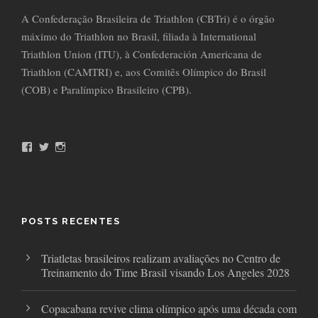
A Confederação Brasileira de Triathlon (CBTri) é o órgão
máximo do Triathlon no Brasil, filiada à International
Triathlon Union (ITU), à Confederación Americana de
Triathlon (CAMTRI) e, aos Comitês Olímpico do Brasil
(COB) e Paralímpico Brasileiro (CPB).
F
T
I
a
w
n
c
i
s
e
t
t
b
t
a
o
e
g
o
r
r
POSTS RECENTES
k
a
m
Triatletas brasileiros realizam avaliações no Centro de
Treinamento do Time Brasil visando Los Angeles 2028
Copacabana revive clima olímpico após uma década com