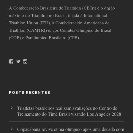
A Confederação Brasileira de Triathlon (CBTri) é o órgão
máximo do Triathlon no Brasil, filiada à International
Triathlon Union (ITU), à Confederación Americana de
Triathlon (CAMTRI) e, aos Comitês Olímpico do Brasil
(COB) e Paralímpico Brasileiro (CPB).
F
T
I
a
w
n
c
i
s
e
t
t
b
t
a
o
e
g
o
r
r
POSTS RECENTES
k
a
m
Triatletas brasileiros realizam avaliações no Centro de
Treinamento do Time Brasil visando Los Angeles 2028
Copacabana revive clima olímpico após uma década com