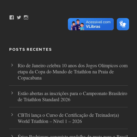
F
T
I
a
w
n
c
i
s
e
t
t
b
t
a
o
e
g
o
r
r
POSTS RECENTES
k
a
m
Rio de Janeiro celebra 10 anos dos Jogos Olímpicos com
etapa da Copa do Mundo de Triathlon na Praia de
Copacabana
Estão abertas as inscrições para o Campeonato Brasileiro
de Triathlon Standard 2026
CBTri lança o Curso de Certificação de Treinador(a)
World Triathlon – Nível 1 – 2026
Érica Rodrigues conquista medalha de prata para o Brasil