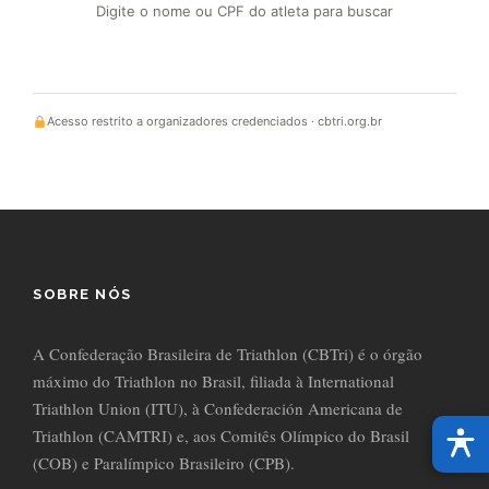
Digite o nome ou CPF do atleta para buscar
Acesso restrito a organizadores credenciados · cbtri.org.br
SOBRE NÓS
A Confederação Brasileira de Triathlon (CBTri) é o órgão
máximo do Triathlon no Brasil, filiada à International
Triathlon Union (ITU), à Confederación Americana de
Triathlon (CAMTRI) e, aos Comitês Olímpico do Brasil
(COB) e Paralímpico Brasileiro (CPB).