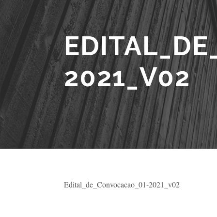
EDITAL_DE
2021_V02
Edital_de_Convocacao_01-2021_v02