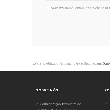
Save my name, email, and website in t
Este site utiliza o Akismet para reduzir spam.
Saib
SOBRE NÓS
PO
A Confederação Brasileira de
Triathlon (CBTri) é o órgão