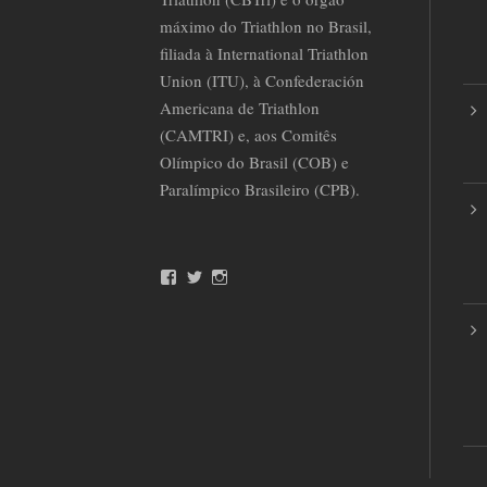
máximo do Triathlon no Brasil,
filiada à International Triathlon
Union (ITU), à Confederación
Americana de Triathlon
(CAMTRI) e, aos Comitês
Olímpico do Brasil (COB) e
Paralímpico Brasileiro (CPB).
F
T
I
a
w
n
c
i
s
e
t
t
b
t
a
o
e
g
o
r
r
k
a
m