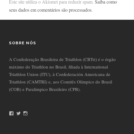
Este site utiliza o Akismet para reduzir spam.
Saiba como
seus dados em comentários são processados
.
SOBRE NÓS
A Confederação Brasileira de Triathlon (CBTri) é o órgão
máximo do Triathlon no Brasil, filiada à International
Triathlon Union (ITU), à Confederación Americana de
Triathlon (CAMTRI) e, aos Comitês Olímpico do Brasil
(COB) e Paralímpico Brasileiro (CPB).
F
T
I
a
w
n
c
i
s
e
t
t
b
t
a