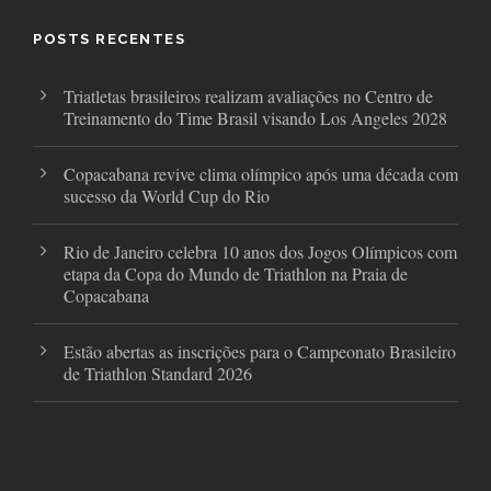
o
e
g
o
r
r
POSTS RECENTES
k
a
m
Triatletas brasileiros realizam avaliações no Centro de
Treinamento do Time Brasil visando Los Angeles 2028
Copacabana revive clima olímpico após uma década com
sucesso da World Cup do Rio
Rio de Janeiro celebra 10 anos dos Jogos Olímpicos com
etapa da Copa do Mundo de Triathlon na Praia de
Copacabana
Estão abertas as inscrições para o Campeonato Brasileiro
de Triathlon Standard 2026