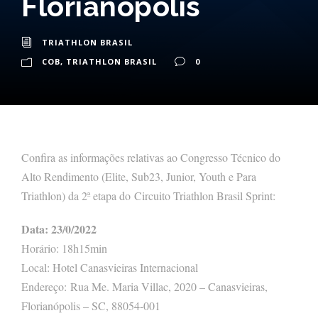
Florianópolis
TRIATHLON BRASIL
COB
,
TRIATHLON BRASIL
0
Confira as informações relativas ao Congresso Técnico do
Alto Rendimento (Elite, Sub23, Junior, Youth e Para
Triathlon) da 2ª etapa do Circuito Triathlon Brasil Sprint:
Data: 23/0/2022
Horário: 18h15min
Local: Hotel Canasvieiras Internacional
Endereço: Rua Me. Maria Villac, 2020 – Canasvieiras,
Florianópolis – SC, 88054-001