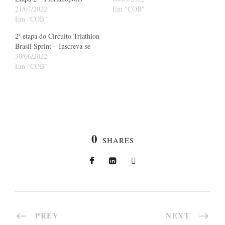
21/07/2022
Em "COB"
Em "COB"
2ª etapa do Circuito Triathlon
Brasil Sprint – Inscreva-se
30/06/2022
Em "COB"
0
SHARES
PREV
NEXT