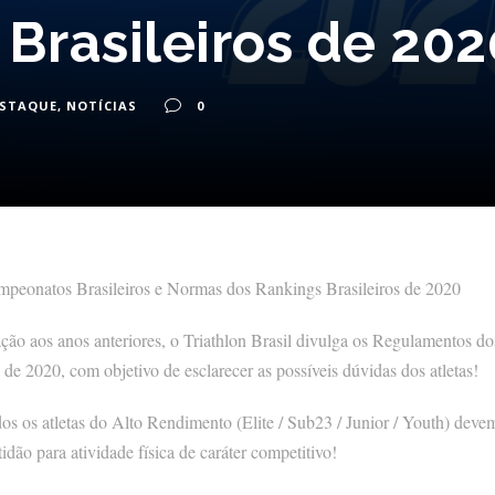
Brasileiros de 202
ESTAQUE
,
NOTÍCIAS
0
peonatos Brasileiros e Normas dos Rankings Brasileiros de 2020
o aos anos anteriores, o Triathlon Brasil divulga os Regulamentos do
e 2020, com objetivo de esclarecer as possíveis dúvidas dos atletas!
odos os atletas do Alto Rendimento (Elite / Sub23 / Junior / Youth) dev
idão para atividade física de caráter competitivo!