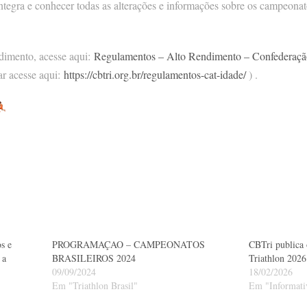
ntegra e conhecer todas as alterações e informações sobre os campeonat
ndimento, acesse aqui:
Regulamentos – Alto Rendimento – Confederação 
ar acesse aqui:
https://cbtri.org.br/regulamentos-cat-idade/
) .
s e
PROGRAMAÇAO – CAMPEONATOS
CBTri publica
 a
BRASILEIROS 2024
Triathlon 2026
09/09/2024
18/02/2026
Em "Triathlon Brasil"
Em "Informati