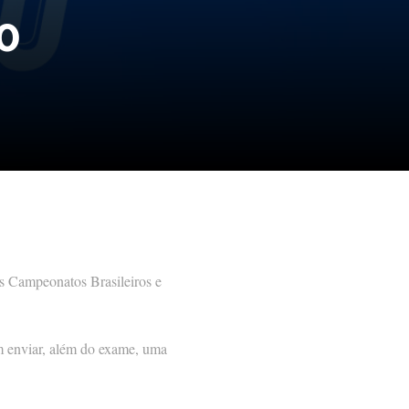
0
s Campeonatos Brasileiros e
em enviar, além do exame, uma