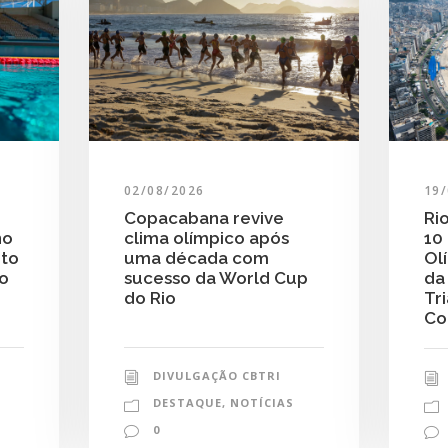
19
02/08/2026
Ri
Copacabana revive
10
clima olímpico após
no
Ol
uma década com
nto
da
sucesso da World Cup
do
Tr
do Rio
Co
DIVULGAÇÃO CBTRI
DESTAQUE
,
NOTÍCIAS
0