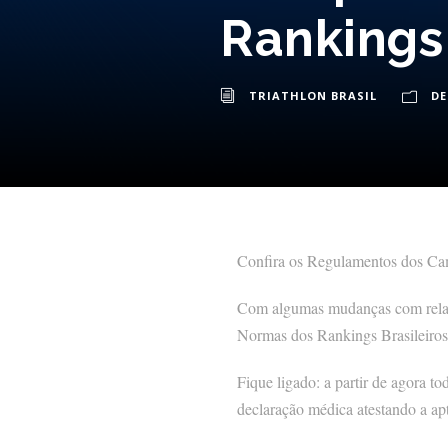
Rankings 
TRIATHLON BRASIL
D
Confira os Regulamentos dos Cam
Com algumas mudanças com relaçã
Normas dos Rankings Brasileiros d
Fique ligado: a partir de agora t
declaração médica atestando a apt