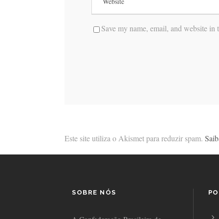
Save my name, email, and website in t
Este site utiliza o Akismet para reduzir spam.
Saib
SOBRE NÓS
PO