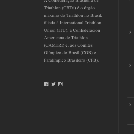
A Confederação Brasileira de
Triathlon (CBTri) é o órgão
máximo do Triathlon no Brasil,
filiada à International Triathlon
Union (ITU), à Confederación
Americana de Triathlon
(CAMTRI) e, aos Comitês
Olímpico do Brasil (COB) e
Paralímpico Brasileiro (CPB).
F
T
I
a
w
n
c
i
s
e
t
t
b
t
a
o
e
g
o
r
r
k
a
m