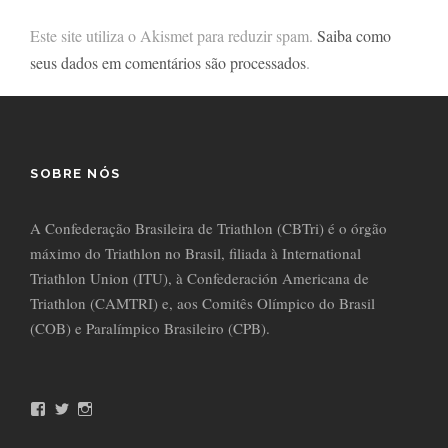
Este site utiliza o Akismet para reduzir spam.
Saiba como
seus dados em comentários são processados
.
SOBRE NÓS
A Confederação Brasileira de Triathlon (CBTri) é o órgão
máximo do Triathlon no Brasil, filiada à International
Triathlon Union (ITU), à Confederación Americana de
Triathlon (CAMTRI) e, aos Comitês Olímpico do Brasil
(COB) e Paralímpico Brasileiro (CPB).
F
T
I
a
w
n
c
i
s