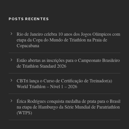
e
t
t
b
t
a
o
e
g
o
r
r
POSTS RECENTES
k
a
m
Rio de Janeiro celebra 10 anos dos Jogos Olímpicos com
etapa da Copa do Mundo de Triathlon na Praia de
Copacabana
Estão abertas as inscrições para o Campeonato Brasileiro
de Triathlon Standard 2026
CBTri lança o Curso de Certificação de Treinador(a)
World Triathlon – Nível 1 – 2026
Érica Rodrigues conquista medalha de prata para o Brasil
na etapa de Hamburgo da Série Mundial de Paratriathlon
(WTPS)