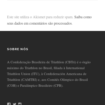
Este site utiliza o Akismet para reduzir spam.
Saiba como
seus dados em comentários são processados
.
SOBRE NÓS
A Confederação Brasileira de Triathlon (CBTri) é o órgão
máximo do Triathlon no Brasil, filiada à International
Triathlon Union (ITU), à Confederación Americana de
Triathlon (CAMTRI) e, aos Comitês Olímpico do Brasil
(COB) e Paralímpico Brasileiro (CPB).
F
T
I