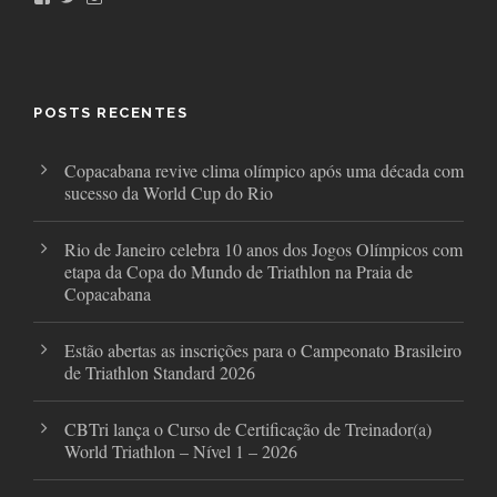
a
w
n
c
i
s
e
t
t
b
t
a
o
e
g
o
r
r
POSTS RECENTES
k
a
m
Copacabana revive clima olímpico após uma década com
sucesso da World Cup do Rio
Rio de Janeiro celebra 10 anos dos Jogos Olímpicos com
etapa da Copa do Mundo de Triathlon na Praia de
Copacabana
Estão abertas as inscrições para o Campeonato Brasileiro
de Triathlon Standard 2026
CBTri lança o Curso de Certificação de Treinador(a)
World Triathlon – Nível 1 – 2026