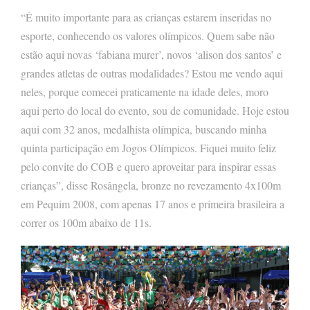
“É muito importante para as crianças estarem inseridas no
esporte, conhecendo os valores olímpicos. Quem sabe não
estão aqui novas ‘fabiana murer’, novos ‘alison dos santos’ e
grandes atletas de outras modalidades? Estou me vendo aqui
neles, porque comecei praticamente na idade deles, moro
aqui perto do local do evento, sou de comunidade. Hoje estou
aqui com 32 anos, medalhista olímpica, buscando minha
quinta participação em Jogos Olímpicos. Fiquei muito feliz
pelo convite do COB e quero aproveitar para inspirar essas
crianças”, disse Rosângela, bronze no revezamento 4x100m
em Pequim 2008, com apenas 17 anos e primeira brasileira a
correr os 100m abaixo de 11s.