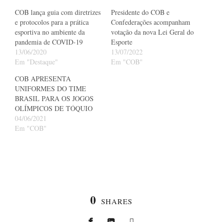
COB lança guia com diretrizes
Presidente do COB e
e protocolos para a prática
Confederações acompanham
esportiva no ambiente da
votação da nova Lei Geral do
pandemia de COVID-19
Esporte
13/06/2020
13/07/2022
Em "Destaque"
Em "COB"
COB APRESENTA
UNIFORMES DO TIME
BRASIL PARA OS JOGOS
OLÍMPICOS DE TÓQUIO
04/06/2021
Em "COB"
0
SHARES