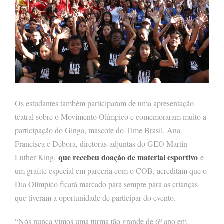
Os estudantes também participaram de uma apresentação
teatral sobre o Movimento Olímpico e comemoraram muito a
participação do Ginga, mascote do Time Brasil. Ana
Francisca e Débora, diretoras-adjuntas do GEO Martin
que recebeu doação de material esportivo
Luther King,
e
um grafite especial em parceria com o COB, acreditam que o
Dia Olímpico ficará marcado para sempre para as crianças
que tiveram a oportunidade de participar do evento.
“Nós nunca vimos uma turma tão grande de 6º ano em