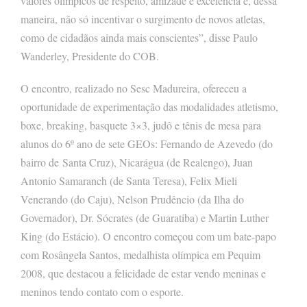
valores olímpicos de respeito, amizade e excelência e, dessa
maneira, não só incentivar o surgimento de novos atletas,
como de cidadãos ainda mais conscientes”, disse Paulo
Wanderley, Presidente do COB.
O encontro, realizado no Sesc Madureira, ofereceu a
oportunidade de experimentação das modalidades atletismo,
boxe, breaking, basquete 3×3, judô e tênis de mesa para
alunos do 6º ano de sete GEOs: Fernando de Azevedo (do
bairro de Santa Cruz), Nicarágua (de Realengo), Juan
Antonio Samaranch (de Santa Teresa), Felix Mieli
Venerando (do Caju), Nelson Prudêncio (da Ilha do
Governador), Dr. Sócrates (de Guaratiba) e Martin Luther
King (do Estácio). O encontro começou com um bate-papo
com Rosângela Santos, medalhista olímpica em Pequim
2008, que destacou a felicidade de estar vendo meninas e
meninos tendo contato com o esporte.