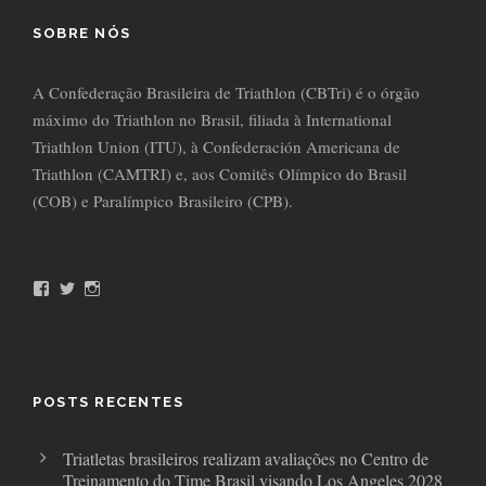
SOBRE NÓS
A Confederação Brasileira de Triathlon (CBTri) é o órgão
máximo do Triathlon no Brasil, filiada à International
Triathlon Union (ITU), à Confederación Americana de
Triathlon (CAMTRI) e, aos Comitês Olímpico do Brasil
(COB) e Paralímpico Brasileiro (CPB).
F
T
I
a
w
n
c
i
s
e
t
t
b
t
a
o
e
g
o
r
r
POSTS RECENTES
k
a
m
Triatletas brasileiros realizam avaliações no Centro de
Treinamento do Time Brasil visando Los Angeles 2028