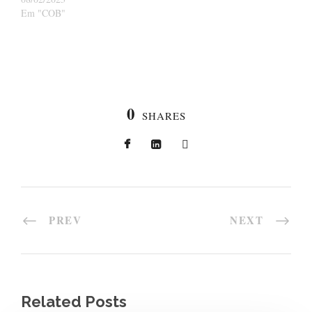
Em "COB"
0
SHARES
PREV
NEXT
Related Posts