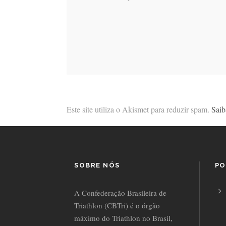
Este site utiliza o Akismet para reduzir spam.
Saib
SOBRE NÓS
PO
A Confederação Brasileira de
Triathlon (CBTri) é o órgão
máximo do Triathlon no Brasil,