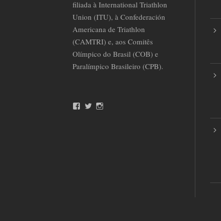
filiada à International Triathlon
Union (ITU), à Confederación
Americana de Triathlon
(CAMTRI) e, aos Comitês
Olímpico do Brasil (COB) e
Paralímpico Brasileiro (CPB).
F
T
I
a
w
n
c
i
s
e
t
t
b
t
a
o
e
g
o
r
r
k
a
m