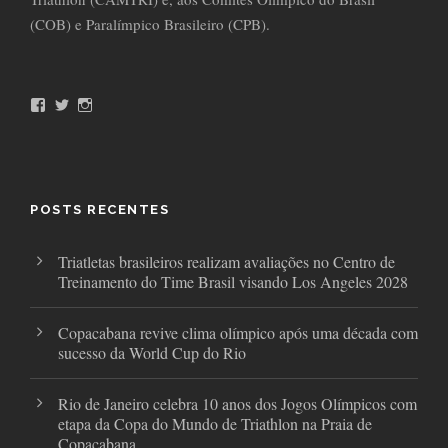
(COB) e Paralímpico Brasileiro (CPB).
F
T
I
a
w
n
c
i
s
e
t
t
b
t
a
o
e
g
o
r
r
POSTS RECENTES
k
a
m
Triatletas brasileiros realizam avaliações no Centro de
Treinamento do Time Brasil visando Los Angeles 2028
Copacabana revive clima olímpico após uma década com
sucesso da World Cup do Rio
Rio de Janeiro celebra 10 anos dos Jogos Olímpicos com
etapa da Copa do Mundo de Triathlon na Praia de
Copacabana