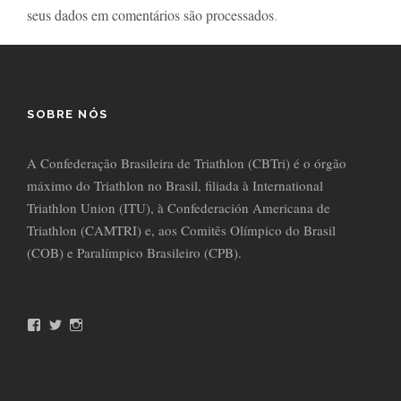
seus dados em comentários são processados
.
SOBRE NÓS
A Confederação Brasileira de Triathlon (CBTri) é o órgão
máximo do Triathlon no Brasil, filiada à International
Triathlon Union (ITU), à Confederación Americana de
Triathlon (CAMTRI) e, aos Comitês Olímpico do Brasil
(COB) e Paralímpico Brasileiro (CPB).
F
T
I
a
w
n
c
i
s
e
t
t
b
t
a
o
e
g