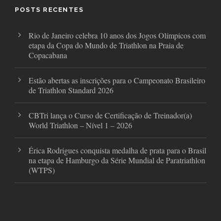
o
r
r
POSTS RECENTES
k
a
m
Rio de Janeiro celebra 10 anos dos Jogos Olímpicos com
etapa da Copa do Mundo de Triathlon na Praia de
Copacabana
Estão abertas as inscrições para o Campeonato Brasileiro
de Triathlon Standard 2026
CBTri lança o Curso de Certificação de Treinador(a)
World Triathlon – Nível 1 – 2026
Érica Rodrigues conquista medalha de prata para o Brasil
na etapa de Hamburgo da Série Mundial de Paratriathlon
(WTPS)