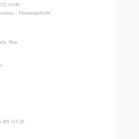
022 18:00:
vieiras – Florianópolis/SC
rida: 5km
s.
 = R$ 313,20