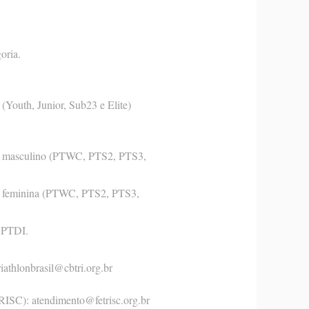
oria.
 (Youth, Junior, Sub23 e Elite)
ria masculino (PTWC, PTS2, PTS3,
ria feminina (PTWC, PTS2, PTS3,
a PTDI.
riathlonbrasil@cbtri.org.br
TRISC):
atendimento@fetrisc.org.br