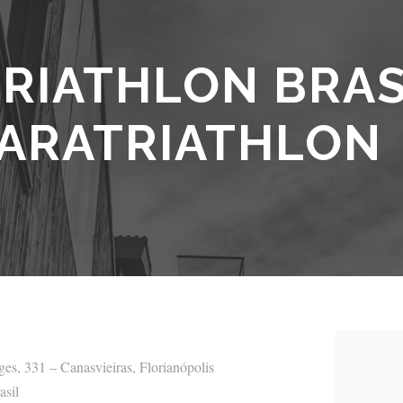
RIATHLON BRASI
 PARATRIATHLON
es, 331 – Canasvieiras, Florianópolis
asil