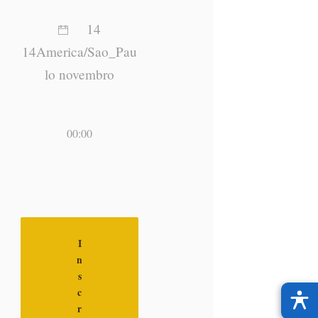
14
14America/Sao_Pau
lo novembro
00:00
I
n
s
c
r