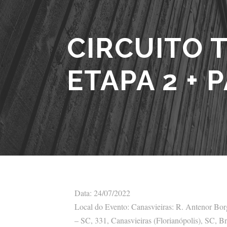
CIRCUITO T
ETAPA 2 +
Data: 24/07/2022
Local do Evento: Canasvieiras: R. Antenor Borg
– SC, 331, Canasvieiras (Florianópolis), SC, Br