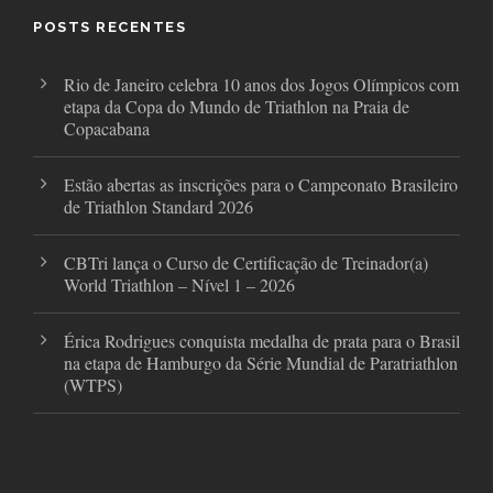
o
r
r
POSTS RECENTES
k
a
m
Rio de Janeiro celebra 10 anos dos Jogos Olímpicos com
etapa da Copa do Mundo de Triathlon na Praia de
Copacabana
Estão abertas as inscrições para o Campeonato Brasileiro
de Triathlon Standard 2026
CBTri lança o Curso de Certificação de Treinador(a)
World Triathlon – Nível 1 – 2026
Érica Rodrigues conquista medalha de prata para o Brasil
na etapa de Hamburgo da Série Mundial de Paratriathlon
(WTPS)