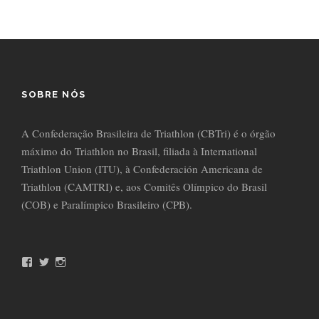
SOBRE NÓS
A Confederação Brasileira de Triathlon (CBTri) é o órgão
máximo do Triathlon no Brasil, filiada à International
Triathlon Union (ITU), à Confederación Americana de
Triathlon (CAMTRI) e, aos Comitês Olímpico do Brasil
(COB) e Paralímpico Brasileiro (CPB).
F
T
I
a
w
n
c
i
s
e
t
t
b
t
a
o
e
g