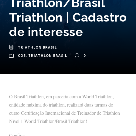
Triathlon/Brasil
Triathlon | Cadastro
de interesse
TRIATHLON BRASIL
COB
,
TRIATHLON BRASIL
0
O Brasil Triathlon, em parceria com a World Triathlon,
entidade máxima do triathlon, realizará duas turmas do
curso Certificação Internacional de Treinador de Triathlon
Nível 1 World Triathlon/Brasil Triathlon!
Confira: