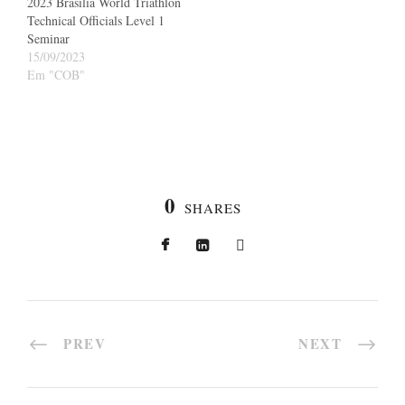
2023 Brasilia World Triathlon
Technical Officials Level 1
Seminar
15/09/2023
Em "COB"
0
SHARES
PREV
NEXT