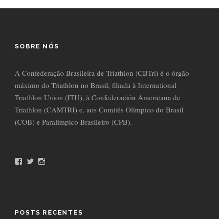
SOBRE NÓS
A Confederação Brasileira de Triathlon (CBTri) é o órgão
máximo do Triathlon no Brasil, filiada à International
Triathlon Union (ITU), à Confederación Americana de
Triathlon (CAMTRI) e, aos Comitês Olímpico do Brasil
(COB) e Paralímpico Brasileiro (CPB).
F
T
I
a
w
n
c
i
s
e
t
t
b
t
a
o
e
g
o
r
r
POSTS RECENTES
k
a