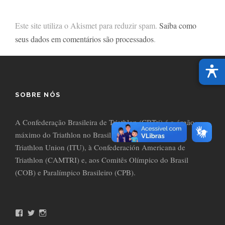
Este site utiliza o Akismet para reduzir spam.
Saiba como
seus dados em comentários são processados
.
SOBRE NÓS
A Confederação Brasileira de Triathlon (CBTri) é o órgão
máximo do Triathlon no Brasil, filiada à International
Triathlon Union (ITU), à Confederación Americana de
Triathlon (CAMTRI) e, aos Comitês Olímpico do Brasil
(COB) e Paralímpico Brasileiro (CPB).
F
T
I
a
w
n