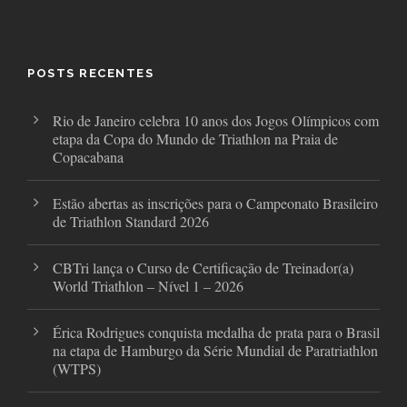
c
i
s
e
t
t
b
t
a
o
e
g
o
r
r
POSTS RECENTES
k
a
m
Rio de Janeiro celebra 10 anos dos Jogos Olímpicos com
etapa da Copa do Mundo de Triathlon na Praia de
Copacabana
Estão abertas as inscrições para o Campeonato Brasileiro
de Triathlon Standard 2026
CBTri lança o Curso de Certificação de Treinador(a)
World Triathlon – Nível 1 – 2026
Érica Rodrigues conquista medalha de prata para o Brasil
na etapa de Hamburgo da Série Mundial de Paratriathlon
(WTPS)