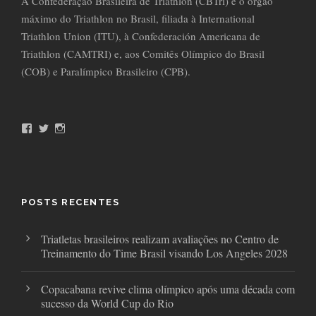
A Confederação Brasileira de Triathlon (CBTri) é o órgão
máximo do Triathlon no Brasil, filiada à International
Triathlon Union (ITU), à Confederación Americana de
Triathlon (CAMTRI) e, aos Comitês Olímpico do Brasil
(COB) e Paralímpico Brasileiro (CPB).
F
T
I
a
w
n
c
i
s
e
t
t
b
t
a
o
e
g
o
r
r
POSTS RECENTES
k
a
m
Triatletas brasileiros realizam avaliações no Centro de
Treinamento do Time Brasil visando Los Angeles 2028
Copacabana revive clima olímpico após uma década com
sucesso da World Cup do Rio