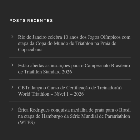
e
t
t
b
t
a
o
e
g
o
r
r
POSTS RECENTES
k
a
m
Rio de Janeiro celebra 10 anos dos Jogos Olímpicos com
etapa da Copa do Mundo de Triathlon na Praia de
Copacabana
Estão abertas as inscrições para o Campeonato Brasileiro
de Triathlon Standard 2026
CBTri lança o Curso de Certificação de Treinador(a)
World Triathlon – Nível 1 – 2026
Érica Rodrigues conquista medalha de prata para o Brasil
na etapa de Hamburgo da Série Mundial de Paratriathlon
(WTPS)