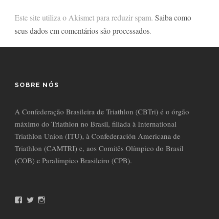
Este site utiliza o Akismet para reduzir spam.
Saiba como
seus dados em comentários são processados
.
SOBRE NÓS
A Confederação Brasileira de Triathlon (CBTri) é o órgão
máximo do Triathlon no Brasil, filiada à International
Triathlon Union (ITU), à Confederación Americana de
Triathlon (CAMTRI) e, aos Comitês Olímpico do Brasil
(COB) e Paralímpico Brasileiro (CPB).
F
T
I
a
w
n
c
i
s