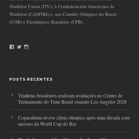
Triathlon Union (ITU), à Confederación Americana de
Triathlon (CAMTRI) e, aos Comitês Olímpico do Brasil
(COB) e Paralímpico Brasileiro (CPB).
F
T
I
a
w
n
c
i
s
e
t
t
b
t
a
o
e
g
o
r
r
POSTS RECENTES
k
a
m
Triatletas brasileiros realizam avaliações no Centro de
Treinamento do Time Brasil visando Los Angeles 2028
Copacabana revive clima olímpico após uma década com
sucesso da World Cup do Rio