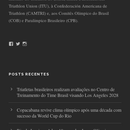
Triathlon Union (ITU), à Confederación Americana de
Triathlon (CAMTRI) e, aos Comitês Olímpico do Brasil
(COB) e Paralímpico Brasileiro (CPB).
F
T
I
a
w
n
c
i
s
e
t
t
b
t
a
o
e
g
o
r
r
POSTS RECENTES
k
a
m
Triatletas brasileiros realizam avaliações no Centro de
Treinamento do Time Brasil visando Los Angeles 2028
Copacabana revive clima olímpico após uma década com
sucesso da World Cup do Rio