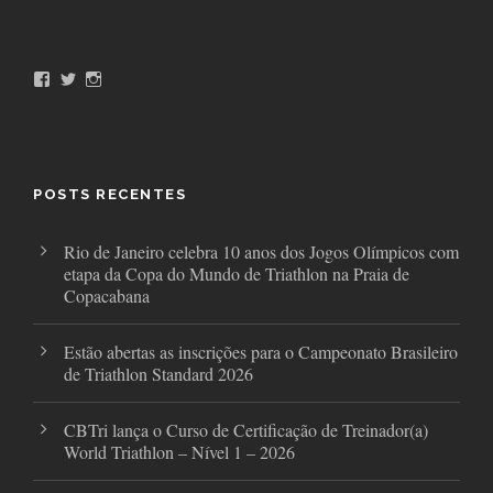
F
T
I
a
w
n
c
i
s
e
t
t
b
t
a
o
e
g
o
r
r
POSTS RECENTES
k
a
m
Rio de Janeiro celebra 10 anos dos Jogos Olímpicos com
etapa da Copa do Mundo de Triathlon na Praia de
Copacabana
Estão abertas as inscrições para o Campeonato Brasileiro
de Triathlon Standard 2026
CBTri lança o Curso de Certificação de Treinador(a)
World Triathlon – Nível 1 – 2026