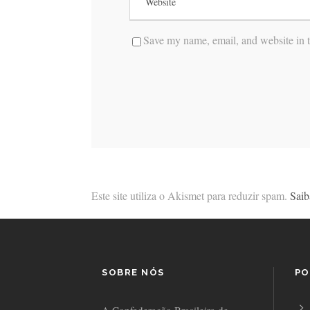
Save my name, email, and website in t
Este site utiliza o Akismet para reduzir spam.
Saib
SOBRE NÓS
PO