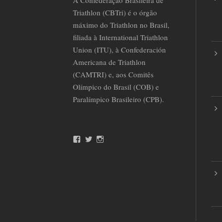
A Confederação Brasileira de
Triathlon (CBTri) é o órgão
máximo do Triathlon no Brasil,
filiada à International Triathlon
Union (ITU), à Confederación
Americana de Triathlon
(CAMTRI) e, aos Comitês
Olímpico do Brasil (COB) e
Paralímpico Brasileiro (CPB).
F
T
I
a
w
n
c
i
s
e
t
t
b
t
a
o
e
g
o
r
r
k
a
m