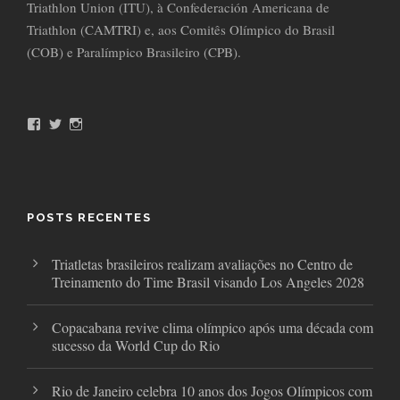
Triathlon Union (ITU), à Confederación Americana de
Triathlon (CAMTRI) e, aos Comitês Olímpico do Brasil
(COB) e Paralímpico Brasileiro (CPB).
F
T
I
a
w
n
c
i
s
e
t
t
b
t
a
o
e
g
o
r
r
POSTS RECENTES
k
a
m
Triatletas brasileiros realizam avaliações no Centro de
Treinamento do Time Brasil visando Los Angeles 2028
Copacabana revive clima olímpico após uma década com
sucesso da World Cup do Rio
Rio de Janeiro celebra 10 anos dos Jogos Olímpicos com