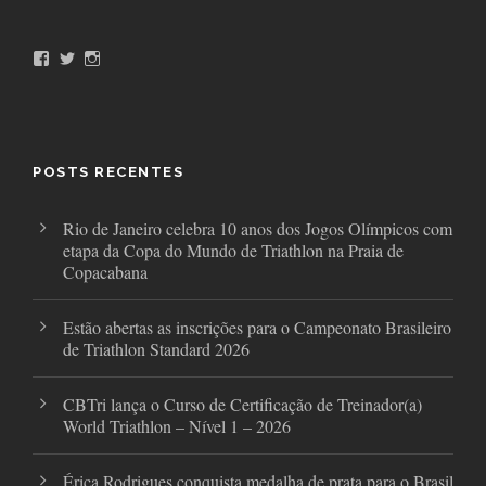
F
T
I
a
w
n
c
i
s
e
t
t
b
t
a
o
e
g
o
r
r
POSTS RECENTES
k
a
m
Rio de Janeiro celebra 10 anos dos Jogos Olímpicos com
etapa da Copa do Mundo de Triathlon na Praia de
Copacabana
Estão abertas as inscrições para o Campeonato Brasileiro
de Triathlon Standard 2026
CBTri lança o Curso de Certificação de Treinador(a)
World Triathlon – Nível 1 – 2026
Érica Rodrigues conquista medalha de prata para o Brasil