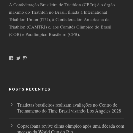
A Confederação Brasileira de Triathlon (CBTri) é o órgão
máximo do Triathlon no Brasil, filiada à International
Triathlon Union (ITU), à Confederación Americana de
Triathlon (CAMTRI) e, aos Comitês Olímpico do Brasil
(COB) e Paralímpico Brasileiro (CPB).
F
T
I
a
w
n
c
i
s
e
t
t
b
t
a
o
e
g
o
r
r
POSTS RECENTES
k
a
m
Triatletas brasileiros realizam avaliações no Centro de
Treinamento do Time Brasil visando Los Angeles 2028
Copacabana revive clima olímpico após uma década com
sucesso da World Cup do Rio