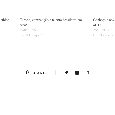
iathlon
Europa, competição e talento brasileiro em
Conheça a nova
ação!
4BTS
09/05/2025
25/10/2019
Em "Destaque"
Em "Destaque
0
SHARES