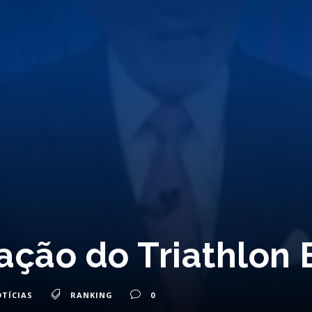
ção do Triathlon B
TÍCIAS
RANKING
0