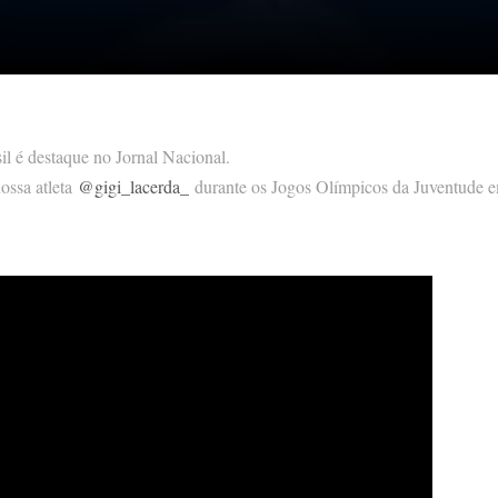
il é destaque no Jornal Nacional.
ossa atleta
@gigi_lacerda_
durante os Jogos Olímpicos da Juventude