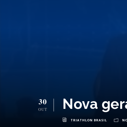
Nova gera
30
OUT
TRIATHLON BRASIL
NO